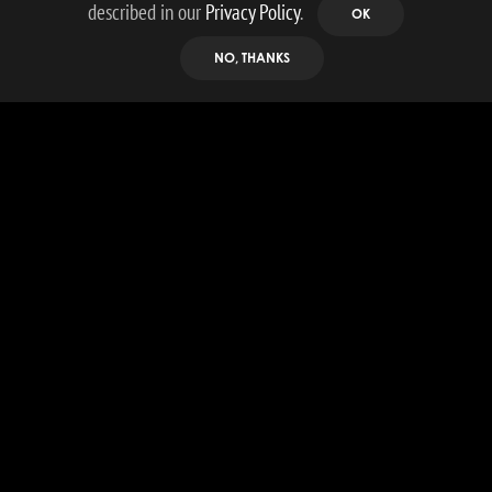
described in our
Privacy Policy
.
AMPLIA GAMA DE FRASCOS Y TAPAS DE REACCIÓN
OK
NO, THANKS
ESTACIÓN DE DOSIFICACIÓN